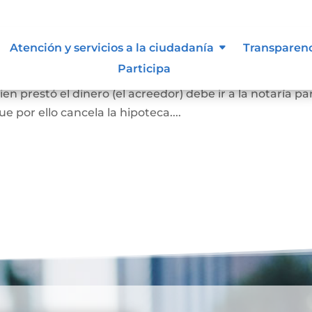
ca
Atención y servicios a la ciudadanía
Transparen
Participa
el bien hipotecado debe pagar la totalidad de la deuda
en prestó el dinero (el acreedor) debe ir a la notaría pa
 por ello cancela la hipoteca....