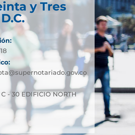
einta y Tres
D.C.
ión:
718
ico:
ota@supernotariado.gov.co
5 C - 30 EDIFICIO NORTH