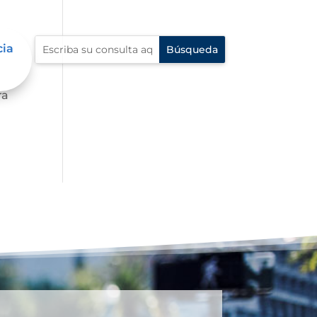
cia
 al
ra