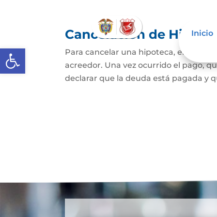
Cancelación de Hipote
Inicio
Abrir barra de herramientas
Para cancelar una hipoteca, el dueño d
acreedor. Una vez ocurrido el pago, qui
declarar que la deuda está pagada y que