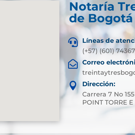
Notaría Tr
de Bogotá 
Líneas de atenc

(+57) (601) 7436
Correo electrón

treintaytresbog
Dirección:

Carrera 7 No 15
POINT TORRE E