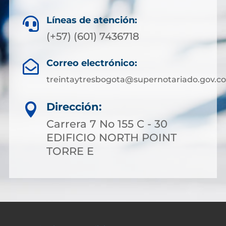
Líneas de atención:

(+57) (601) 7436718
Correo electrónico:

treintaytresbogota@supernotariado.gov.co
Dirección:

Carrera 7 No 155 C - 30
EDIFICIO NORTH POINT
TORRE E