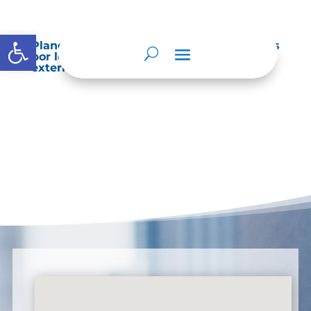
Abrir barra de herramientas
Planes de Mejoramiento vigentes exigidos
por los entes de control o auditoría
externos o internos.