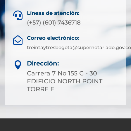
Líneas de atención:

(+57) (601) 7436718
Correo electrónico:

treintaytresbogota@supernotariado.gov.co
Dirección:

Carrera 7 No 155 C - 30
EDIFICIO NORTH POINT
TORRE E