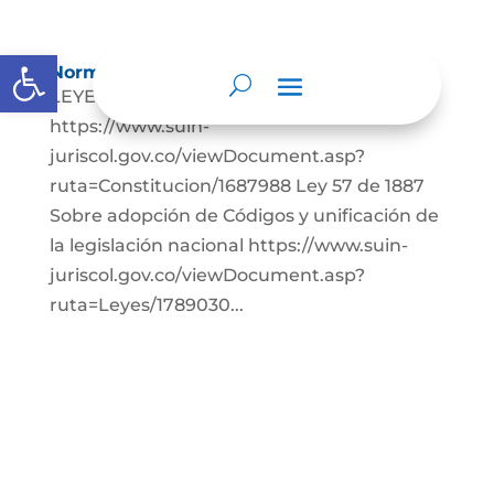
Abrir barra de herramientas
Normatividad
LEYES: Constitución Política de Colombia.
https://www.suin-
juriscol.gov.co/viewDocument.asp?
ruta=Constitucion/1687988 Ley 57 de 1887
Sobre adopción de Códigos y unificación de
la legislación nacional https://www.suin-
juriscol.gov.co/viewDocument.asp?
ruta=Leyes/1789030...