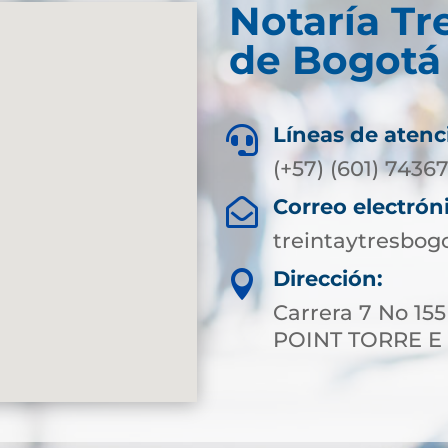
Notaría Tr
de Bogotá 
Líneas de atenc

(+57) (601) 7436
Correo electrón

treintaytresbog
Dirección:

Carrera 7 No 15
POINT TORRE E