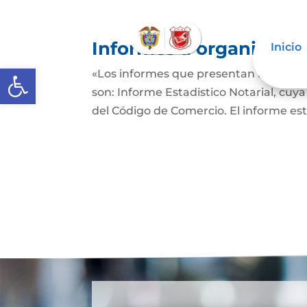
Informes a organismos 
Inicio
Abrir barra de herramientas
«Los informes que presentan los Señor
son: Informe Estadistico Notarial, cuya
del Código de Comercio. El informe es