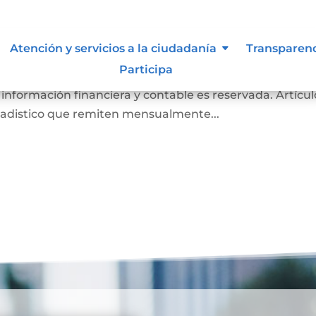
de inspección, vigilancia y contr
Atención y servicios a la ciudadanía
Transparen
Participa
es Notarios a la Superintendencia de Notariado y Regi
 información financiera y contable es reservada. Artícul
tadistico que remiten mensualmente...