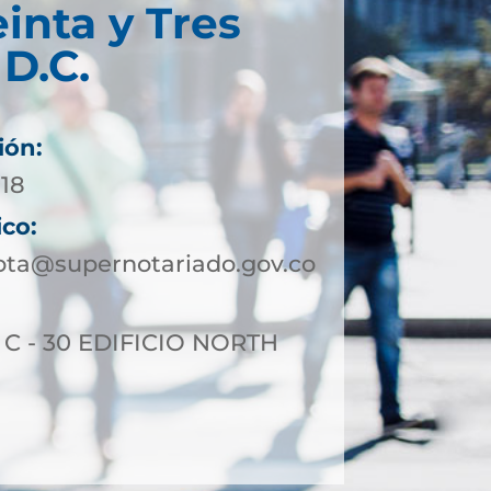
einta y Tres
D.C.
ión:
718
ico:
ota@supernotariado.gov.co
5 C - 30 EDIFICIO NORTH