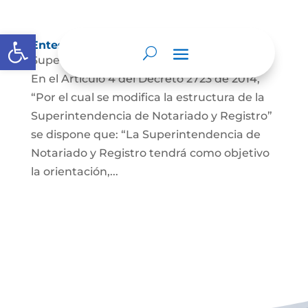
Abrir barra de herramientas
Entes y autoridades que lo vigilan
Superintendencia de Notariado y Registro
En el Artículo 4 del Decreto 2723 de 2014,
“Por el cual se modifica la estructura de la
Superintendencia de Notariado y Registro”
se dispone que: “La Superintendencia de
Notariado y Registro tendrá como objetivo
la orientación,...