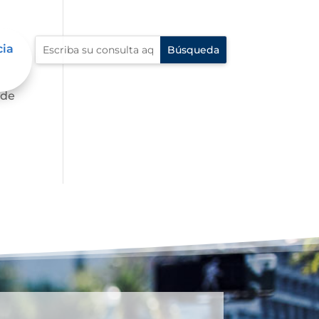
cia
te,
 de