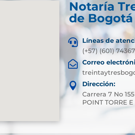
Notaría Tr
de Bogotá 
Líneas de atenc

(+57) (601) 7436
Correo electrón

treintaytresbog
Dirección:

Carrera 7 No 15
POINT TORRE E