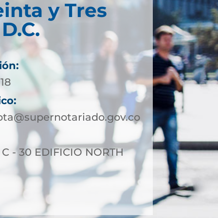
einta y Tres
D.C.
ión:
718
ico:
ota@supernotariado.gov.co
5 C - 30 EDIFICIO NORTH