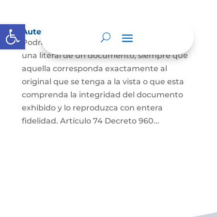
Abrir barra de herramientas
Autenticación de Copias
Podrá autenticarse una copia mecánica o
una literal de un documento, siempre que
aquella corresponda exactamente al
original que se tenga a la vista o que esta
comprenda la integridad del documento
exhibido y lo reproduzca con entera
fidelidad. Artículo 74 Decreto 960...