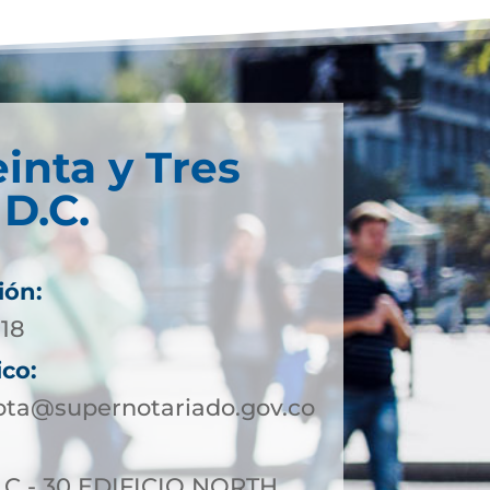
einta y Tres
D.C.
ión:
718
ico:
ota@supernotariado.gov.co
5 C - 30 EDIFICIO NORTH