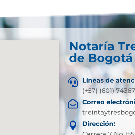
Notaría Tr
de Bogotá 
Líneas de atenc

(+57) (601) 7436
Correo electrón

treintaytresbog
Dirección:

Carrera 7 No 15