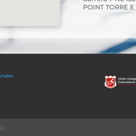
POINT TORRE E
onales
22