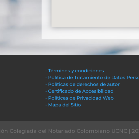
• Términos y condiciones
• Política de Tratamiento de Datos Pers
• Políticas de derechos de autor
• Certificado de Accesibilidad
• Políticas de Privacidad Web
• Mapa del Sitio
ón Colegiada del Notariado Colombiano UCNC | 20