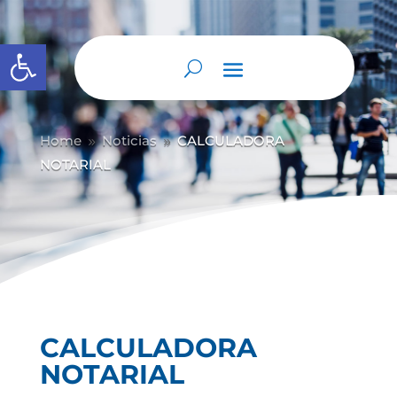
Abrir barra de herramientas
Home
Noticias
CALCULADORA
9
9
NOTARIAL
CALCULADORA
NOTARIAL